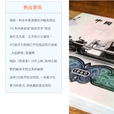
热点资讯
美联︰料全年香港楼价升幅有望达
5% 年内将延续“租价齐升”情况
春打五九尾：正月初六立春啦！
4只旅日大熊猫已平安抵达四川成都
_大皖新闻 | 安徽网
电影《旁观者》10月上映, 陈坤王砚
辉刘敏涛寻找父亲的秘密
这种2元纸币快去找找, 一张最少也
要1000多元, 你收藏的是这张吗