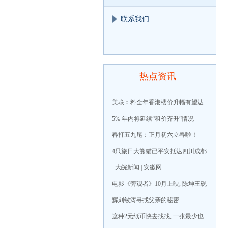
联系我们
热点资讯
美联︰料全年香港楼价升幅有望达
5% 年内将延续“租价齐升”情况
春打五九尾：正月初六立春啦！
4只旅日大熊猫已平安抵达四川成都
_大皖新闻 | 安徽网
电影《旁观者》10月上映, 陈坤王砚
辉刘敏涛寻找父亲的秘密
这种2元纸币快去找找, 一张最少也