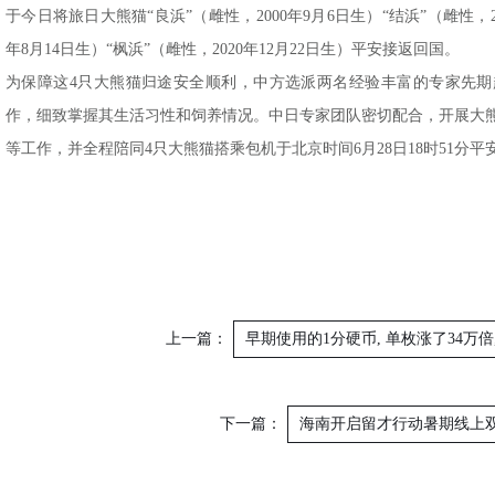
于今日将旅日大熊猫“良浜”（雌性，2000年9月6日生）“结浜”（雌性，20
年8月14日生）“枫浜”（雌性，2020年12月22日生）平安接返回国。
为保障这4只大熊猫归途安全顺利，中方选派两名经验丰富的专家先
作，细致掌握其生活习性和饲养情况。中日专家团队密切配合，开展大
等工作，并全程陪同4只大熊猫搭乘包机于北京时间6月28日18时51分
上一篇：
早期使用的1分硬币, 单枚涨了34万倍
下一篇：
海南开启留才行动暑期线上