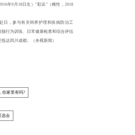
16年9月18日生）“彩浜”（雌性，2018
期赴日，参与有关饲养护理和疾病防治工
熊猫行为训练、日常健康检查和综合评估
平安抵达四川成都。（央视新闻）
, 你家里有吗?
双选会