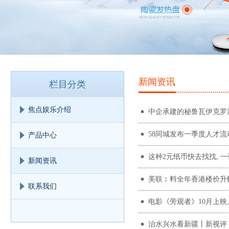
新闻资讯
栏目分类
焦点娱乐介绍
中企承建的秘鲁瓦伊克罗
一路”·第一现场）
58同城发布一季度人才流
产品中心
这种2元纸币快去找找, 一
新闻资讯
美联︰料全年香港楼价升幅
联系我们
电影《旁观者》10月上映
治水兴水看新疆丨新视评：