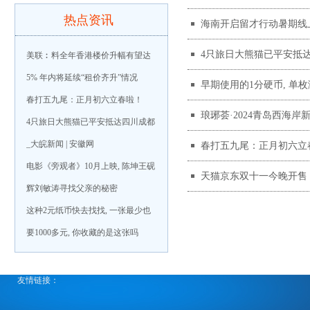
热点资讯
海南开启留才行动暑期线
4只旅日大熊猫已平安抵达
美联︰料全年香港楼价升幅有望达
5% 年内将延续“租价齐升”情况
早期使用的1分硬币, 单枚
春打五九尾：正月初六立春啦！
琅琊荟·2024青岛西海
4只旅日大熊猫已平安抵达四川成都
_大皖新闻 | 安徽网
春打五九尾：正月初六立
电影《旁观者》10月上映, 陈坤王砚
天猫京东双十一今晚开售
辉刘敏涛寻找父亲的秘密
这种2元纸币快去找找, 一张最少也
要1000多元, 你收藏的是这张吗
友情链接：